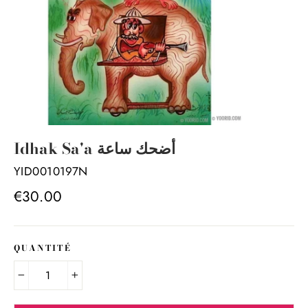
Idhak Sa'a أضحك ساعة
YID0010197N
Prix
€30.00
régulier
QUANTITÉ
−
+