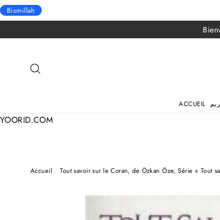
Bismillah
Passer
Bien
au
contenu
RECHERCHER
ACCUEIL
YOORID.COM
Accueil
/
Tout savoir sur le Coran, de Özkan Öze, Série « Tout sav