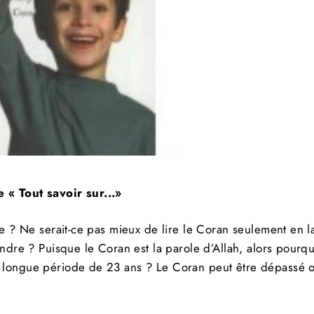
Inscrivez-vous et économisez
amou Alikom ! Quel plaisir de vous voir, Nous avon
code promotionnel de 5 % pour les nouveaux clients 
« Tout savoir sur...»
Aimeriez-vous en avoir un ?
--> Frais de ports offerts dès 60 € d'achats
e ?
Ne serait-ce pas mieux de lire le Coran seulement en l
endre ?
Puisque le Coran est la parole d’Allah, alors pourq
ervice client disponible pour vous répondre le plus t
e longue période de 23 ans ?
Le Coran peut être dépassé
possible.