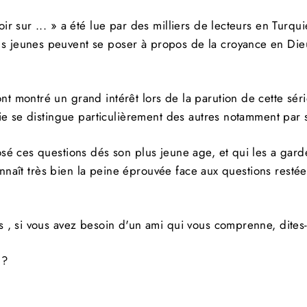
CRIVEZ-
S'inscrire
US
ir sur ... » a été lue par des milliers de lecteurs en Turqui
TRE
s jeunes peuvent se poser à propos de la croyance en Dieu
OLETTRE
Non Merci
 montré un grand intérêt lors de la parution de cette série.
érie se distingue particulièrement des autres notamment par 
posé ces questions dés son plus jeune age, et qui les a ga
l connaît très bien la peine éprouvée face aux questions rest
es , si vous avez besoin d'un ami qui vous comprenne, dites
 ?