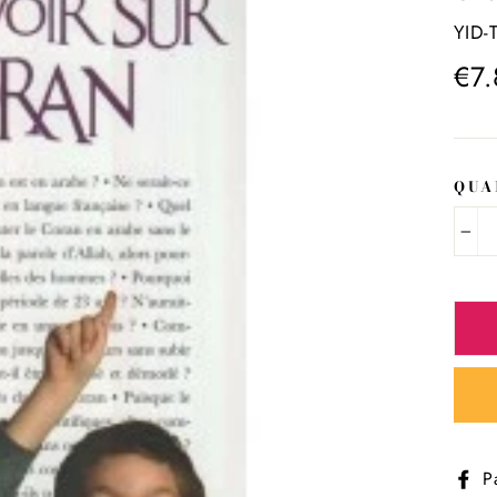
YID-
Prix
€7
régul
QUA
−
P