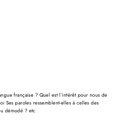
Facebook
Twitter
Pinterest
"Fermer
(Esc)"
s un
!
angue française ?
Quel est l’intérêt pour nous de
uoi
Ses
paroles ressemblent-elles à celles des
ôt
 ou démodé ?
etc