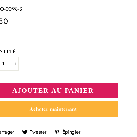
TO-0098-S
.80
ier
NTITÉ
+
AJOUTER AU PANIER
Acheter maintenant
Partager
Tweeter
Épingler
artager
Tweeter
Épingler
sur
sur
sur