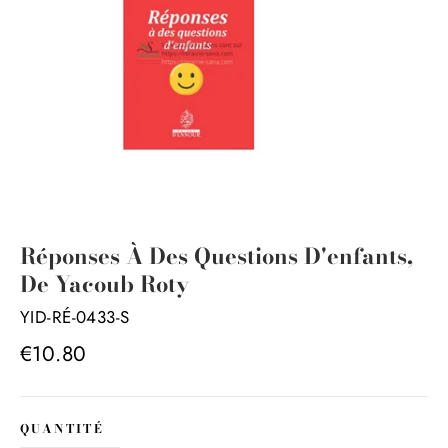
Réponses À Des Questions D'enfants,
De Yacoub Roty
YID-RÉ-0433-S
Prix
€10.80
régulier
QUANTITÉ