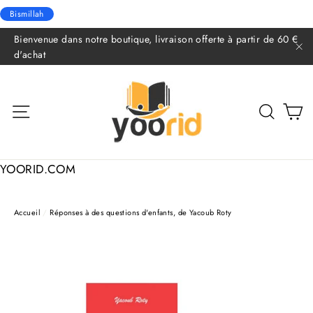
Bismillah
Passer
Bienvenue dans notre boutique, livraison offerte à partir de 60 €
au
d'achat
"F
contenu
P
NAVIGATION
RECHER
YOORID.COM
Accueil
/
Réponses à des questions d'enfants, de Yacoub Roty