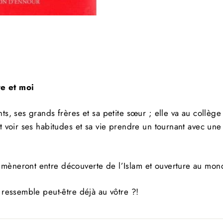
amou Alikom ! Quel plaisir de vous voir, Nous avon
code promotionnel de 5 % pour les nouveaux clients 
Aimeriez-vous en avoir un ?
--> Frais de ports offerts dès 60 € d'achats
ervice client disponible pour vous répondre le plus t
re et moi
possible.
ts, ses grands frères et sa petite sœur ; elle va au collèg
CRIVEZ-
S'inscrire
US
t voir ses habitudes et sa vie prendre un tournant avec une
TRE
OLETTRE
Non Merci
 mèneront entre découverte de l’Islam et ouverture au mon
 ressemble peut-être déjà au vôtre ?!