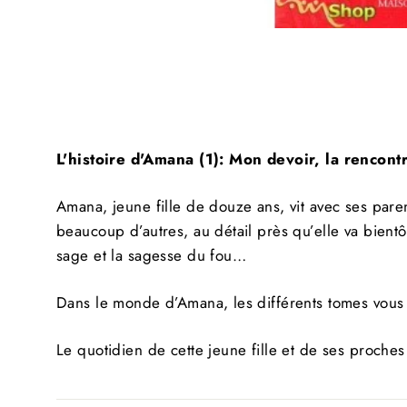
Sal
S
L'histoire d'Amana (1): Mon devoir, la rencont
Amana, jeune fille de douze ans, vit avec ses paren
INS
VO
beaucoup d’autres, au détail près qu’elle va bientô
À
sage et la sagesse du fou…
NO
INF
Dans le monde d’Amana, les différents tomes vous
Le quotidien de cette jeune fille et de ses proches