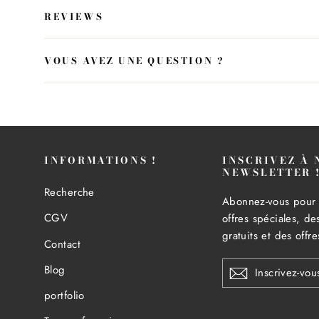
REVIEWS
VOUS AVEZ UNE QUESTION ?
INFORMATIONS !
INSCRIVEZ À 
NEWSLETTER 
Recherche
Abonnez-vous pour 
CGV
offres spéciales, d
gratuits et des offr
Contact
INSCRIVEZ-
Blog
VOUS
À
portfolio
NOTRE
INFOLETTRE