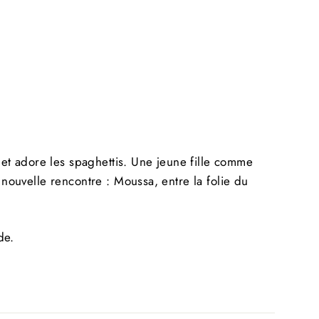
s un
Facebook
Twitter
Pinterest
!
ôt
e et adore les spaghettis. Une jeune fille comme
 nouvelle rencontre : Moussa, entre la folie du
de.