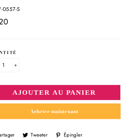
L'-0557-S
.20
ier
NTITÉ
+
AJOUTER AU PANIER
"Fermer
Acheter maintenant
(Esc)"
Partager
Tweeter
Épingler
artager
Tweeter
Épingler
sur
sur
sur