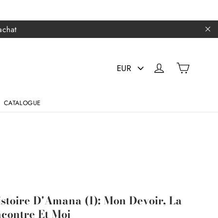
achat
"F
PICK
PANIER
SE CONNECTER
A
CURRENCY
CATALOGUE
istoire D'Amana (1): Mon Devoir, La
contre Et Moi