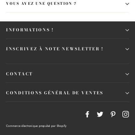
VOUS AVEZ UNE QUESTION ?
INFORMATIONS !
INSCRIVEZ À NOTE NEWSLETTER !
CONTACT
Inscrivez-vous et économisez
CONDITIONS GÉNÉRAL DE VENTES
"Fe
(Es
Salamou Alikom ! Quel plaisir de vous voir, Nous
avons un code promotionnel de 5 % pour les
Facebook
Twitter
Pinteres
In
nouveaux clients ! Aimeriez-vous en avoir un ?
Commerce électronique propulsé par Shopify