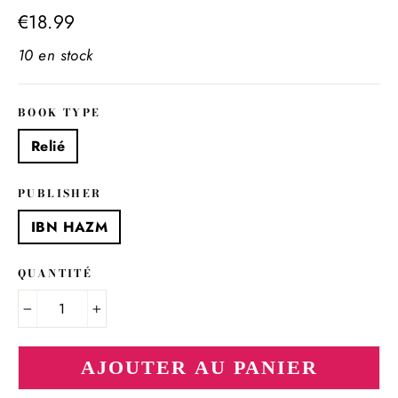
Prix
€18.99
régulier
10 en stock
BOOK TYPE
Relié
PUBLISHER
IBN HAZM
QUANTITÉ
−
+
AJOUTER AU PANIER