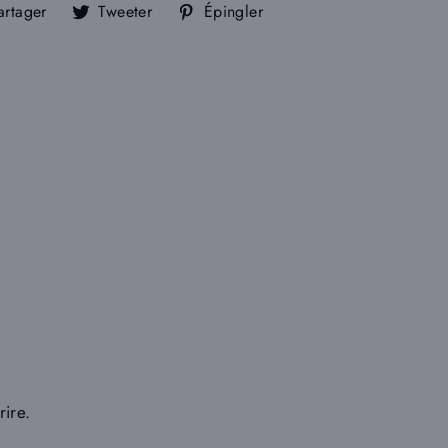
Partager
Tweeter
Épingler
artager
Tweeter
Épingler
sur
sur
sur
Facebook
Twitter
Pinterest
rire.