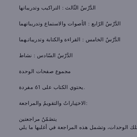
الدَّرْسُ الثّالث : التراكيب وتدريباتها
الدَّرْسُ الرّابع : الأصوات والاستماع وتدريباتهما
الدَّرْسُ الخامس : القراءة والكتابة وتدريباتـهما
الدَّرْسُ السّادس : نشاط
مجموع صفحات الوحدة
يحتوي الكتاب على 61 مفردة.
الاختِباراتُ والتقويمُ والمراجعة:
يتضَمّنُ مراجعتين