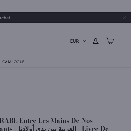
achat
"F
PICK
PANIER
SE CONNECTER
A
CURRENCY
CATALOGUE
RABE Entre Les Mains De Nos
العربية بين يدي أ - Livre De