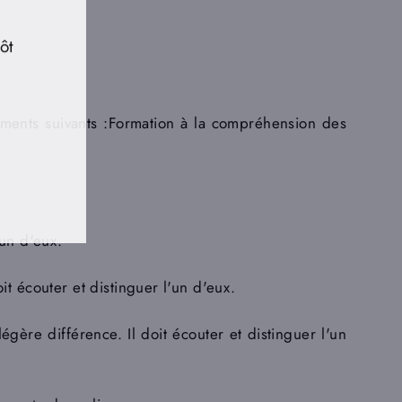
ôt
léments suivants :Formation à la compréhension des
'un d'eux.
it écouter et distinguer l'un d'eux.
égère différence. Il doit écouter et distinguer l'un