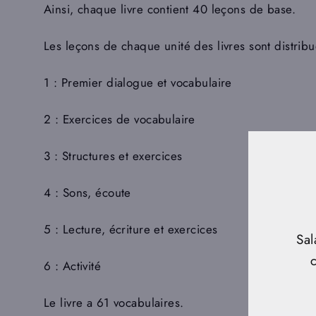
Ainsi, chaque livre contient 40 leçons de base.
Les leçons de chaque unité des livres sont distrib
1 : Premier dialogue et vocabulaire
2 : Exercices de vocabulaire
3 : Structures et exercices
4 : Sons, écoute
5 : Lecture, écriture et exercices
Sal
6 : Activité
Le livre a 61 vocabulaires.