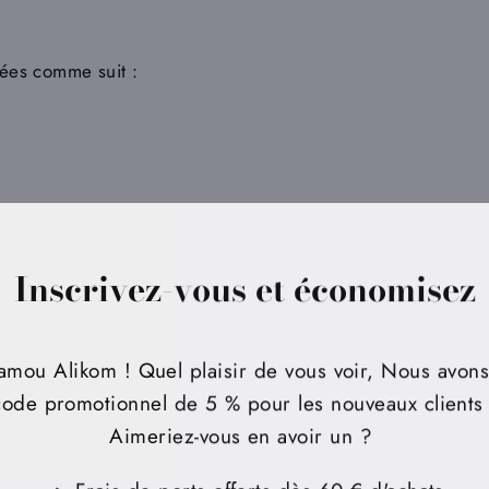
uées comme suit :
Inscrivez-vous et économisez
amou Alikom ! Quel plaisir de vous voir, Nous avon
code promotionnel de 5 % pour les nouveaux clients 
Aimeriez-vous en avoir un ?
--> Frais de ports offerts dès 60 € d'achats