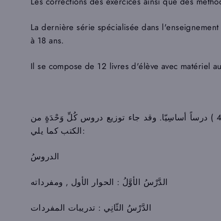
Les corrections des exercices ainsi que des méthod
La dernière série spécialisée dans l'enseignement 
à 18 ans.
Il se compose de 12 livres d'élève avec matériel au
يتكـون مــــن (8) وَحْــدات , تتألّفُ كُلُّ وَحدةٍ من (5) دُروسٍ، ونشاط نهاية كل وحدة وبِهذا يحتوي كل كتاب على ( 40 ) درساً أساسِيّا. وقد جاء توزيع دروس كُلِّ وَحْدَةٍ من
الكتب كما يلي:
الدروسُ
الدَّرْسُ الأوَّلُ : الحوار الأول , ومفرداته
الدَّرْسُ الثّانِي : تدريبات المفردات