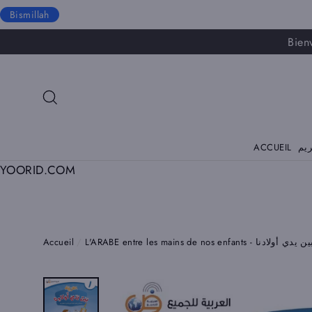
Bismillah
Passer
Bien
au
contenu
RECHERCHER
ACCUEIL
YOORID.COM
Accueil
/