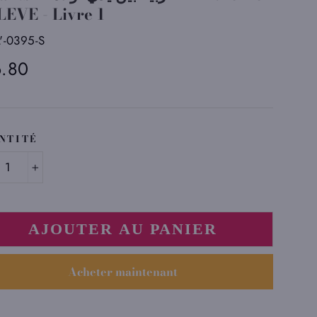
LEVE - Livre 1
L'-0395-S
6.80
ier
NTITÉ
+
AJOUTER AU PANIER
Acheter maintenant