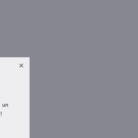
"Fermer
(Esc)"
s un
!