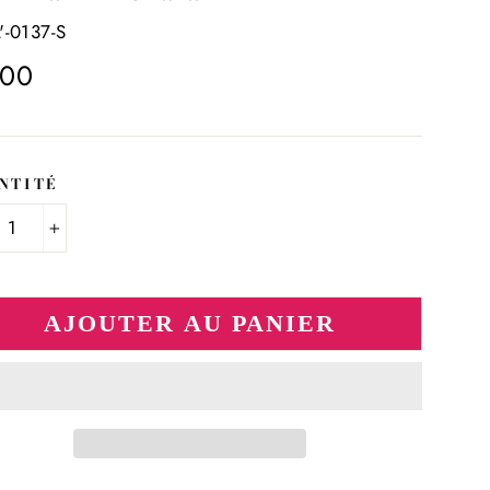
'-0137-S
.00
ier
NTITÉ
+
AJOUTER AU PANIER