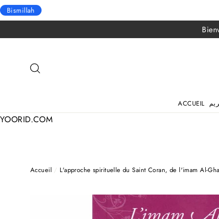
Bismillah
Passer
Bien
au
contenu
RECHERCHER
ACCUEIL
YOORID.COM
Accueil
/
L'approche spirituelle du Saint Coran, de l'imam Al-Gha