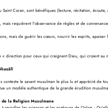
possible.
du Saint Coran, sont bénéfiques
(
lecture
, récitation, écoute
CRIVEZ-
S'inscrire
US
es, mais requièrent l'observance de règles et de convenan
TRE
OLETTRE
Non Merci
ns, mais de guérir les cœurs, nourrir les esprits, apaiser 
ne « direction pour ceux qui craignent Dieu, qui croient au 
Ghazâlî
s conteste le savant musulman le plus lu et apprécié de to
titue un modèle authentique de la grande érudition musulm
 de la Religion Musulmane
e à revivifier les sciences et les pratiques de l'Islam ;
Qu
'el