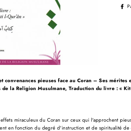
P
Inscrivez-vous et économisez
 et convenances pieuses face au Coran – Ses mérites e
amou Alikom ! Quel plaisir de vous voir, Nous avon
es de la Religion Musulmane
, Traduction du livre :
«
Ki
code promotionnel de 5 % pour les nouveaux clients 
Aimeriez-vous en avoir un ?
--> Frais de ports offerts dès 60 € d'achats
s effets miraculeux du Coran sur ceux qui l'approchent pie
ervice client disponible pour vous répondre le plus t
ent en fonction du degré d'instruction et de spiritualité de