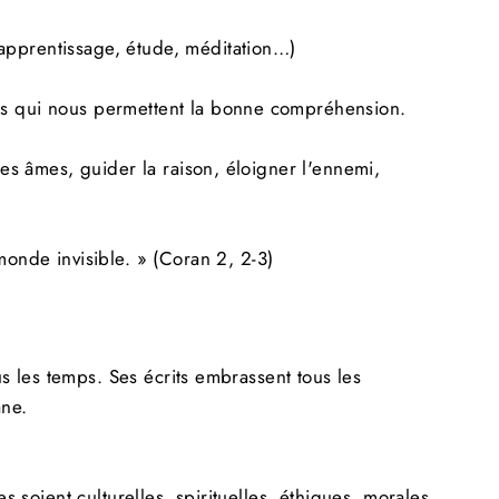
, apprentissage, étude, méditation…
)
ces qui nous permettent la bonne compréhension.
les âmes, guider la raison, éloigner l'ennemi,
monde invisible.
»
(Coran 2, 2-3)
us les temps.
Ses écrits embrassent tous les
ane.
les soient culturelles, spirituelles, éthiques, morales