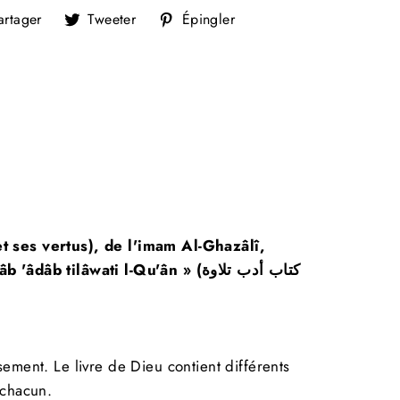
Partager
Tweeter
Épingler
artager
Tweeter
Épingler
sur
sur
sur
Facebook
Twitter
Pinterest
"Fermer
(Esc)"
t ses vertus), de l'imam
Al-Ghazâlî
,
s un
tâb
'
âdâb
tilâwati
l-Qu'ân
» (كتاب أدب تلاوة
!
usement.
Le livre de Dieu contient différents
ôt
 chacun.