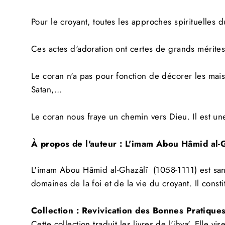
Pour le croyant, toutes les approches spirituelles 
INS
VO
Ces actes d'adoration ont certes de grands mérit
À
NO
INF
Le coran n'a pas pour fonction de décorer les maiso
Satan
,
…
Le coran nous fraye un chemin vers Dieu.
Il est u
À propos de l'auteur :
L
'imam Abou
Hâmid
al-
L
'imam Abou
Hâmid
al-Ghazâlî
(1
058-1111
)
est san
domaines de la foi et de la vie du croyant.
Il cons
Collection :
Revivication
des Bonnes Pratiques
Cette collection
traduit
les
livres
de l'
ihya
'.
Elle vis