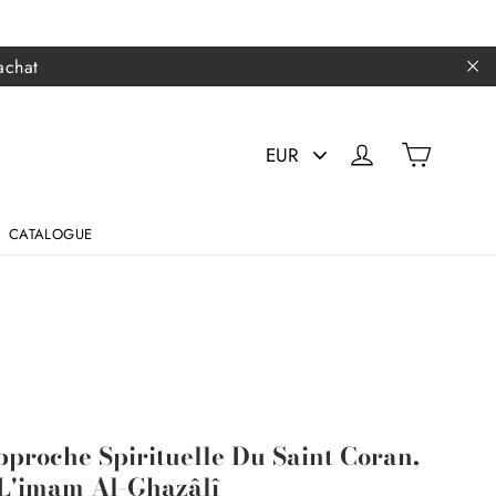
achat
"F
PICK
PANIER
SE CONNECTER
A
CURRENCY
CATALOGUE
pproche Spirituelle Du Saint Coran,
L'imam Al-Ghazâlî