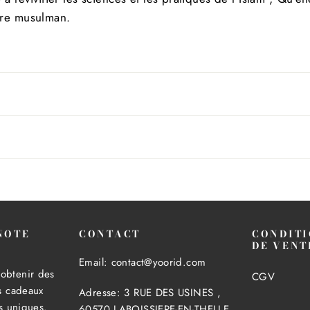
tre
musulman.
NOTE
CONTACT
CONDITI
!
DE VENT
Email: contact@yoorid.com
obtenir des
CGV
es cadeaux
Adresse: 3 RUE DES USINES ,
es uniques.
60570 LABOISSIERE-EN-THELLE