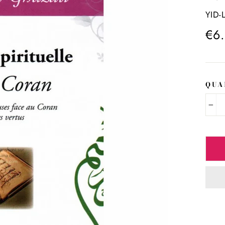
YID-L
Prix
€6
régul
QUA
−