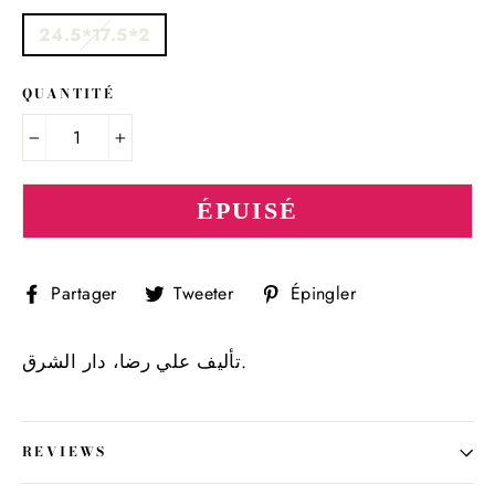
24.5*17.5*2
QUANTITÉ
−
+
ÉPUISÉ
Partager
Tweeter
Épingler
Partager
Tweeter
Épingler
sur
sur
sur
Facebook
Twitter
Pinterest
تأليف علي رضا، دار الشرق.
REVIEWS