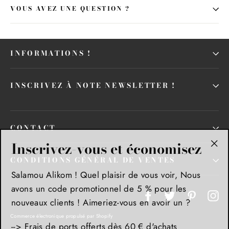
VOUS AVEZ UNE QUESTION ?
INFORMATIONS !
INSCRIVEZ À NOTE NEWSLETTER !
CONTACT
Inscrivez-vous et économisez
"Fe
CONDITIONS GÉNÉRAL DE VENTES
(Es
Salamou Alikom ! Quel plaisir de vous voir, Nous
avons un code promotionnel de 5 % pour les
Facebook
Twitter
Pinteres
In
nouveaux clients ! Aimeriez-vous en avoir un ?
Commerce électronique propulsé par Shopify
--> Frais de ports offerts dès 60 € d'achats