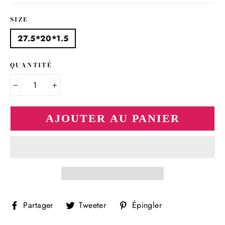
SIZE
27.5*20*1.5
QUANTITÉ
−
+
AJOUTER AU PANIER
Partager
Tweeter
Épingler
Partager
Tweeter
Épingler
sur
sur
sur
Facebook
Twitter
Pinterest